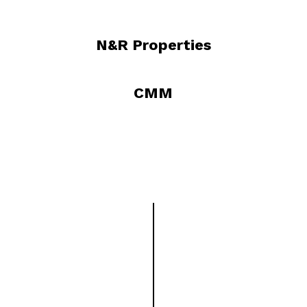
N&R Properties
CMM